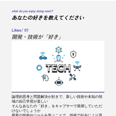
what do you enjoy doing most?
T
E
L
L
-
U
S
あなたの好きを教えてください
Likes/ 01
開発・技術が「好き」
論理的思考と問題解決が好きで、新しい技術や未知の領
域の自己学習が楽しい
そんなあなたの「好き」をキャプサーで発揮していただ
けないでしょうか
最新の技術やツールを学ぶことで、技術で社会により貢