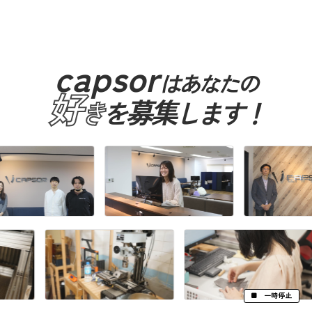
capsor
はあなたの
好
募集
き
を
します！
一時停止